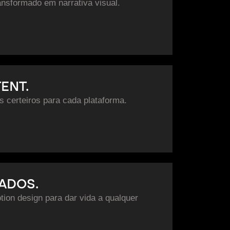
nsformado em narrativa visual.
ENT.
s certeiros para cada plataforma.
ADOS.
tion design para dar vida a qualquer