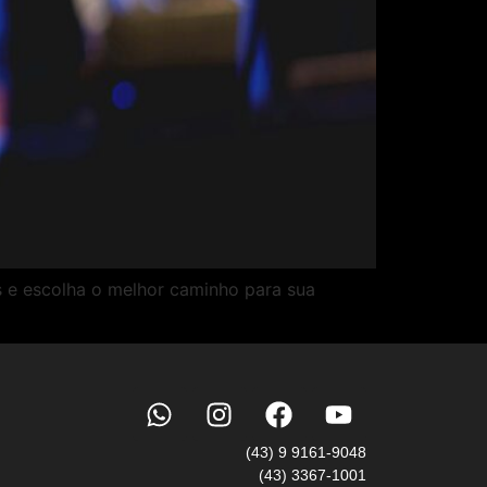
s e escolha o melhor caminho para sua
(43) 9 9161-9048
(43) 3367-1001