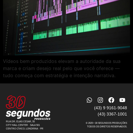
Vídeos bem produzidos elevam a autoridade da sua
marca e criam desejo real pelo que você oferece —
tudo começa com estratégia e intenção narrativa.
(43) 9 9161-9048
(43) 3367-1001
RUA DR. ELIAS CESAR, 55
© 2025 • 30 SEGUNDOS PRODUÇÕES
CITY HALL CENTER · SALA 501
TODOS OS DIRETOS RESERVADOS.
CENTRO CÍVICO, LONDRINA · PR