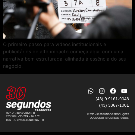
O primeiro passo para vídeos institucionais e
publicitários de alto impacto começa aqui: com uma
narrativa bem estruturada, alinhada à essência do seu
negócio.
(43) 9 9161-9048
(43) 3367-1001
RUA DR. ELIAS CESAR, 55
© 2025 • 30 SEGUNDOS PRODUÇÕES
CITY HALL CENTER · SALA 501
TODOS OS DIRETOS RESERVADOS.
CENTRO CÍVICO, LONDRINA · PR