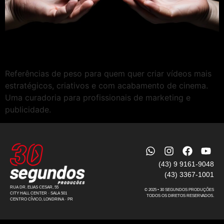
Referências de peso para quem quer criar vídeos mais
estratégicos, criativos e com acabamento de cinema.
Uma curadoria para profissionais de marketing e
publicidade.
(43) 9 9161-9048
(43) 3367-1001
RUA DR. ELIAS CESAR, 55
© 2025 • 30 SEGUNDOS PRODUÇÕES
CITY HALL CENTER · SALA 501
TODOS OS DIRETOS RESERVADOS.
CENTRO CÍVICO, LONDRINA · PR